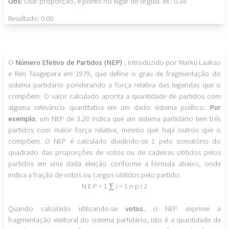
Obs:
Usar proporção, e ponto no lugar de virgula. ex.: 0.34
Resultado:
0.00
O
Número Efetivo de Partidos (NEP)
, introduzido por Marku Laakso
e Ren Taagepera em 1979, que define o grau de fragmentação do
sistema partidário ponderando a força relativa das legendas que o
compõem. O valor calculado aponta a quantidade de partidos com
alguma relevância quantitativa em um dado sistema político.
Por
exemplo
, um NEP de 3,20 indica que um sistema partidário tem três
partidos com maior força relativa, mesmo que haja outros que o
compõem. O NEP é calculado dividindo-se 1 pelo somatório do
quadrado das proporções de votos ou de cadeiras obtidos pelos
partidos em uma dada eleição conforme a fórmula abaixo, onde
indica a fração de votos ou cargos obtidos pelo partido:
N
E
P
=
1
∑
i
=
1
n
p
i
2
Quando calculado utilizando-se
votos
, o NEP exprime a
fragmentação eleitoral do sistema partidário, isto é a quantidade de